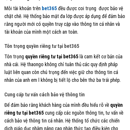
Mỗi tài khoản trên
bet365
đều được coi trọng được bảo vệ
chặt chẽ. Hệ thống bảo mật đa lớp được áp dụng để đảm bảo
rằng người mới có quyền truy cập vào thông tin cá nhân và
tài khoản của mình một cách an toàn.
Tôn trọng quyền riêng tư tại bet365
Tôn trọng
quyền riêng tư tại bet365
là cam kết cơ bản của
nhà cái. Hệ thaongo không chỉ tuân thủ các quy định pháp
luật liên quan còn chú trọng đến việc giữ cho thông tin cá
nhân của anh em l không bị tiết lộ cho bên thứ ba trái phép.
Cung cấp tư vấn cách bảo vệ thông tin
Để đảm bảo rằng khách hàng của mình đều hiểu rõ về
quyền
riêng tư tại bet365
cung cấp các nguồn thông tin, tư vấn về
cách bảo vệ thông tin cá nhân. Hệ thống tổ chức các chiến
dịch giáo dục nhằm nâng cao nhận thức tạo điều kiện cho