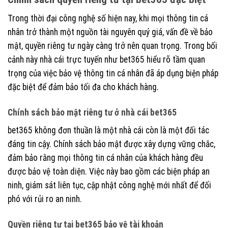
Trong thời đại công nghệ số hiện nay, khi mọi thông tin cá
nhân trở thành một nguồn tài nguyên quý giá, vấn đề về bảo
mật, quyền riêng tư ngày càng trở nên quan trọng. Trong bối
cảnh này nhà cái trực tuyến như bet365 hiểu rõ tầm quan
trọng của việc bảo vệ thông tin cá nhân đã áp dụng biện pháp
đặc biệt để đảm bảo tối đa cho khách hàng.
Chính sách bảo mật riêng tư ở nhà cái bet365
bet365 không đơn thuần là một nhà cái còn là một đối tác
đáng tin cậy. Chính sách bảo mật được xây dựng vững chắc,
đảm bảo rằng mọi thông tin cá nhân của khách hàng đều
được bảo vệ toàn diện. Việc này bao gồm các biện pháp an
ninh, giám sát liên tục, cập nhật công nghệ mới nhất để đối
phó với rủi ro an ninh.
Quyền riêng tư tại bet365 bảo vệ tài khoản