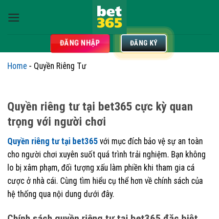
Skip
to
content
ĐĂNG NHẬP
ĐĂNG KÝ
Home
-
Quyền Riêng Tư
Quyền riêng tư tại bet365 cực kỳ quan
trọng với người chơi
Quyền riêng tư tại bet365
với mục đích bảo vệ sự an toàn
cho người chơi xuyên suốt quá trình trải nghiệm. Bạn không
lo bị xâm phạm, đối tượng xấu làm phiền khi tham gia cá
cược ở nhà cái. Cùng tìm hiểu cụ thể hơn về chính sách của
hệ thống qua nội dung dưới đây.
Chính sách quyền riêng tư tại bet365 đặc biệt