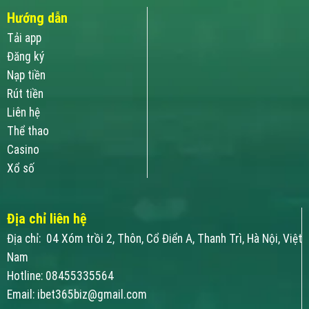
Hướng dẫn
Tải app
Đăng ký
Nạp tiền
Rút tiền
Liên hệ
Thể thao
Casino
Xổ số
Địa chỉ liên hệ
Địa chỉ: 04 Xóm trồi 2, Thôn, Cổ Điển A, Thanh Trì, Hà Nội, Việt
Nam
Hotline: 08455335564
Email:
ibet365biz@gmail.com