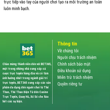
trực tiếp vào tay của người chơi tạo ra môi trường an toàn
luôn minh bạch.
Thông tin
Về chúng tôi
Người chịu trách nhiệm
Chính sách bảo mật
Chào mừng thành viên đến với BET365,
một trong những nhà cung cấp cá
Điều khoản sử dụng
cược trực tuyến hàng đầu và có tầm
Miễn trừ trách nhiệm
ảnh hưởng nhất trong ngành giải trí
trực tuyến, BET365 cung cấp các sản
Quyền riêng tư
phẩm đa dạng đến người chơi từ Thể
Thao, Thể Thao Điện Tử đến Casino
Trực Tuyến, Quay Hũ, Xổ Số cho hầu
hết các sự kiện.