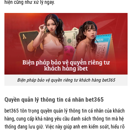
hiện cũng như xử lý ngay.
Biện pháp bảo vệ quyền riêng tư khách hàng bet365
Quyền quản lý thông tin cá nhân bet365
bet365 tôn trọng quyền quản lý thông tin cá nhân của khách
hàng, cung cấp khả năng yêu cầu danh sách thông tin mà hệ
thống đang lưu giữ. Việc này giúp anh em kiểm soát, hiểu rõ