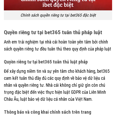
Chính sách quyền riêng tư tại bet365 đặc biệt
Quyền riêng tư tại bet365 tuân thủ pháp luật
Anh em trải nghiệm tại nhà cái hoàn toàn yên tâm bởi chính
sách quyền riêng tư đều tuân thủ theo quy định của pháp luật
Quyền riêng tư tại bet365 tuân thủ luật pháp
Để xây dựng niềm tin và sự yên tâm cho khách hàng, bet365
cam kết tuân thủ đầy đủ các quy định về bảo vệ dữ liệu cá
nhân và quyền riêng tư. Nhà cái không chỉ giữ gìn còn chú
trọng đặc biệt đến việc thực hiện luật GDPR của Liên Minh
Châu Âu, luật bảo vệ dữ liệu cá nhân của Việt Nam.
Thông báo và công khai chính sách trên trang