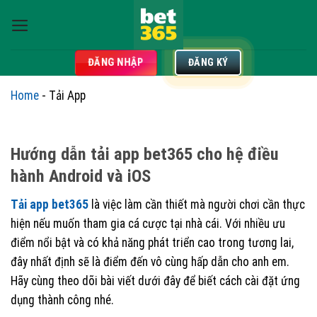
Skip
to
content
ĐĂNG NHẬP
ĐĂNG KÝ
Home
-
Tải App
Hướng dẫn tải app bet365 cho hệ điều
hành Android và iOS
Tải app bet365
là việc làm cần thiết mà người chơi cần thực
hiện nếu muốn tham gia cá cược tại nhà cái. Với nhiều ưu
điểm nổi bật và có khả năng phát triển cao trong tương lai,
đây nhất định sẽ là điểm đến vô cùng hấp dẫn cho anh em.
Hãy cùng theo dõi bài viết dưới đây để biết cách cài đặt ứng
dụng thành công nhé.