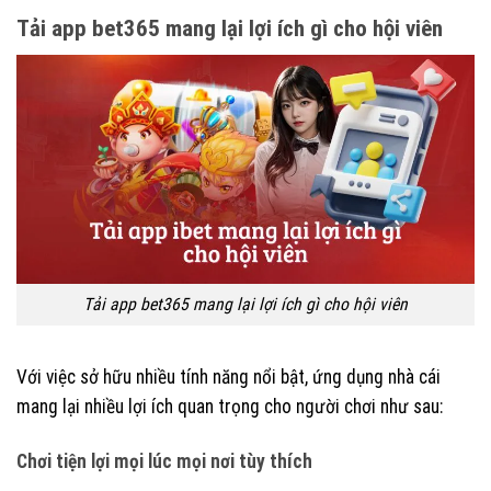
Tải app bet365 mang lại lợi ích gì cho hội viên
Tải app bet365 mang lại lợi ích gì cho hội viên
Với việc sở hữu nhiều tính năng nổi bật, ứng dụng nhà cái
mang lại nhiều lợi ích quan trọng cho người chơi như sau:
Chơi tiện lợi mọi lúc mọi nơi tùy thích