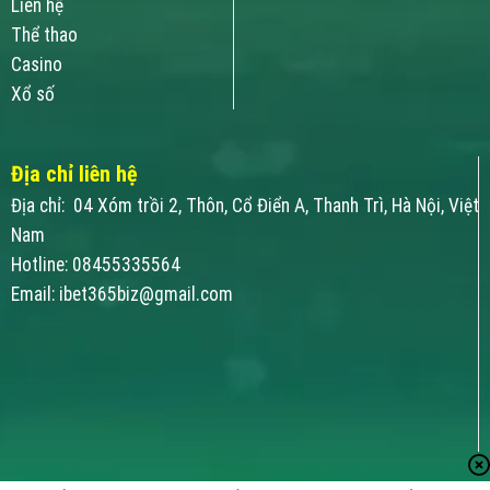
Liên hệ
Thể thao
Casino
Xổ số
Địa chỉ liên hệ
Địa chỉ: 04 Xóm trồi 2, Thôn, Cổ Điển A, Thanh Trì, Hà Nội, Việt
Nam
Hotline: 08455335564
Email:
ibet365biz@gmail.com