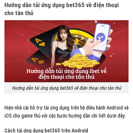
Hướng dẫn tải ứng dụng bet365 về điện thoại
cho tân thủ
Hướng dẫn tải ứng dụng bet365 về điện thoại cho tân thủ
Hiện nhà cái hỗ trợ tải ứng dụng trên hệ điều hành Android và
iOS cho game thủ với các bước hướng dẫn chi tiết dưới đây:
Cách tải ứng dụng bet365 trên Android