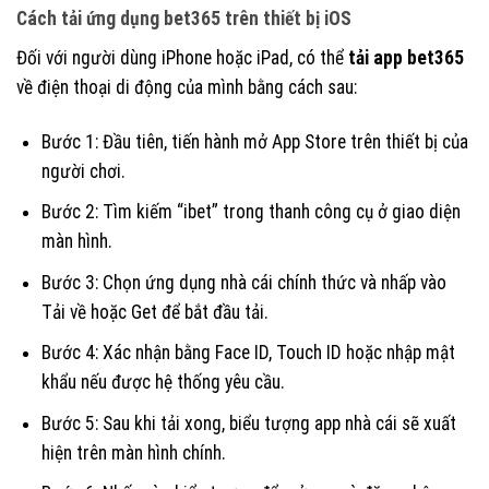
Cách tải ứng dụng bet365 trên thiết bị iOS
Đối với người dùng iPhone hoặc iPad, có thể
tải app bet365
về điện thoại di động của mình bằng cách sau:
Bước 1: Đầu tiên, tiến hành mở App Store trên thiết bị của
người chơi.
Bước 2: Tìm kiếm “ibet” trong thanh công cụ ở giao diện
màn hình.
Bước 3: Chọn ứng dụng nhà cái chính thức và nhấp vào
Tải về hoặc Get để bắt đầu tải.
Bước 4: Xác nhận bằng Face ID, Touch ID hoặc nhập mật
khẩu nếu được hệ thống yêu cầu.
Bước 5: Sau khi tải xong, biểu tượng app nhà cái sẽ xuất
hiện trên màn hình chính.