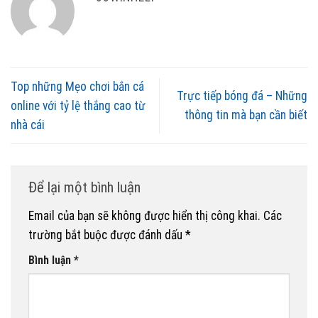
Top những Mẹo chơi bắn cá
Trực tiếp bóng đá – Những
online với tỷ lệ thắng cao từ
thông tin mà bạn cần biết
nhà cái
Để lại một bình luận
Email của bạn sẽ không được hiển thị công khai.
Các
trường bắt buộc được đánh dấu
*
Bình luận
*