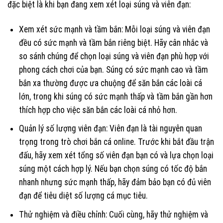
đặc biệt là khi bạn đang xem xét loại súng và viên đạn:
Xem xét sức mạnh và tầm bắn: Mỗi loại súng và viên đạn
đều có sức mạnh và tầm bắn riêng biệt. Hãy cân nhắc và
so sánh chúng để chọn loại súng và viên đạn phù hợp với
phong cách chơi của bạn. Súng có sức mạnh cao và tầm
bắn xa thường được ưa chuộng để săn bắn các loài cá
lớn, trong khi súng có sức mạnh thấp và tầm bắn gần hơn
thích hợp cho việc săn bắn các loài cá nhỏ hơn.
Quản lý số lượng viên đạn: Viên đạn là tài nguyên quan
trọng trong trò chơi bắn cá online. Trước khi bắt đầu trận
đấu, hãy xem xét tổng số viên đạn bạn có và lựa chọn loại
súng một cách hợp lý. Nếu bạn chọn súng có tốc độ bắn
nhanh nhưng sức mạnh thấp, hãy đảm bảo bạn có đủ viên
đạn để tiêu diệt số lượng cá mục tiêu.
Thử nghiệm và điều chỉnh: Cuối cùng, hãy thử nghiệm và