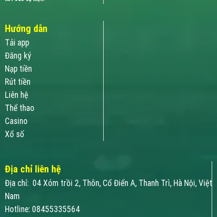
Hướng dẫn
Tải app
Đăng ký
Nạp tiền
Rút tiền
Liên hệ
Thể thao
Casino
Xổ số
Địa chỉ liên hệ
Địa chỉ: 04 Xóm trồi 2, Thôn, Cổ Điển A, Thanh Trì, Hà Nội, Việt
Nam
Hotline: 08455335564