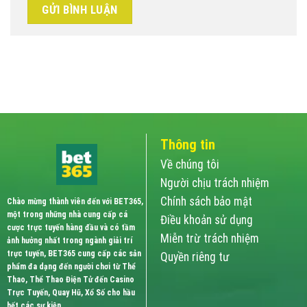
Thông tin
Về chúng tôi
Người chịu trách nhiệm
Chính sách bảo mật
Chào mừng thành viên đến với BET365,
một trong những nhà cung cấp cá
Điều khoản sử dụng
cược trực tuyến hàng đầu và có tầm
Miễn trừ trách nhiệm
ảnh hưởng nhất trong ngành giải trí
trực tuyến, BET365 cung cấp các sản
Quyền riêng tư
phẩm đa dạng đến người chơi từ Thể
Thao, Thể Thao Điện Tử đến Casino
Trực Tuyến, Quay Hũ, Xổ Số cho hầu
hết các sự kiện.