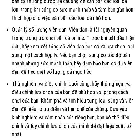
bắn xa thường được ưa chuộng để săn bắn các loài cá
lớn, trong khi súng có sức mạnh thấp và tầm bắn gần hơn
thích hợp cho việc săn bắn các loài cá nhỏ hơn.
Quản lý số lượng viên đạn: Viên đạn là tài nguyên quan
trọng trong trò chơi bắn cá online. Trước khi bắt đầu trận
đấu, hãy xem xét tổng số viên đạn bạn có và lựa chọn loại
súng một cách hợp lý. Nếu bạn chọn súng có tốc độ bắn
nhanh nhưng sức mạnh thấp, hãy đảm bảo bạn có đủ viên
đạn để tiêu diệt số lượng cá mục tiêu.
Thử nghiệm và điều chỉnh: Cuối cùng, hãy thử nghiệm và
điều chỉnh lựa chọn của bạn để phù hợp với phong cách
chơi của bạn. Khám phá và tìm hiểu từng loại súng và viên
đạn để hiểu rõ ưu điểm và hạn chế của chúng. Dựa vào
kinh nghiệm và cảm nhận của riêng bạn, bạn có thể điều
chỉnh và tùy chỉnh lựa chọn của mình để đạt hiệu suất tốt
nhất.