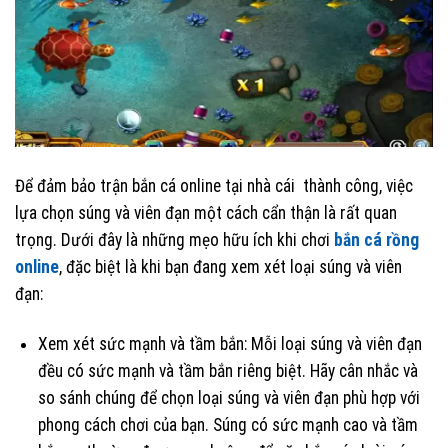
Để đảm bảo trận bắn cá online tại nhà cái
thành công, việc
lựa chọn súng và viên đạn một cách cẩn thận là rất quan
trọng. Dưới đây là những mẹo hữu ích khi chơi
bắn cá rồng
online
, đặc biệt là khi bạn đang xem xét loại súng và viên
đạn:
Xem xét sức mạnh và tầm bắn: Mỗi loại súng và viên đạn
đều có sức mạnh và tầm bắn riêng biệt. Hãy cân nhắc và
so sánh chúng để chọn loại súng và viên đạn phù hợp với
phong cách chơi của bạn. Súng có sức mạnh cao và tầm