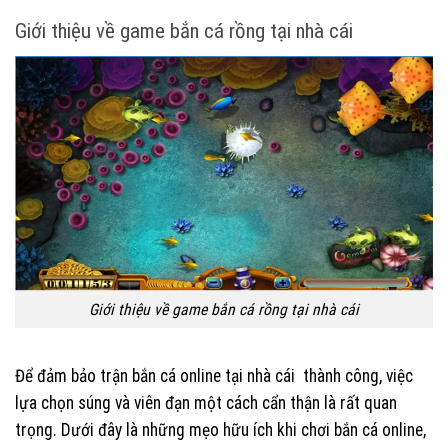
Giới thiệu về game bắn cá rồng tại nhà cái
Giới thiệu về game bắn cá rồng tại nhà cái
Để đảm bảo trận bắn cá online tại nhà cái thành công, việc
lựa chọn súng và viên đạn một cách cẩn thận là rất quan
trọng. Dưới đây là những mẹo hữu ích khi chơi bắn cá online,