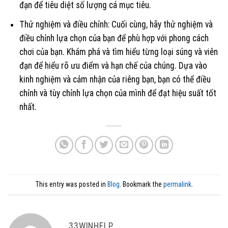
đạn để tiêu diệt số lượng cá mục tiêu.
Thử nghiệm và điều chỉnh: Cuối cùng, hãy thử nghiệm và
điều chỉnh lựa chọn của bạn để phù hợp với phong cách
chơi của bạn. Khám phá và tìm hiểu từng loại súng và viên
đạn để hiểu rõ ưu điểm và hạn chế của chúng. Dựa vào
kinh nghiệm và cảm nhận của riêng bạn, bạn có thể điều
chỉnh và tùy chỉnh lựa chọn của mình để đạt hiệu suất tốt
nhất.
This entry was posted in
Blog
. Bookmark the
permalink
.
33WINHELP