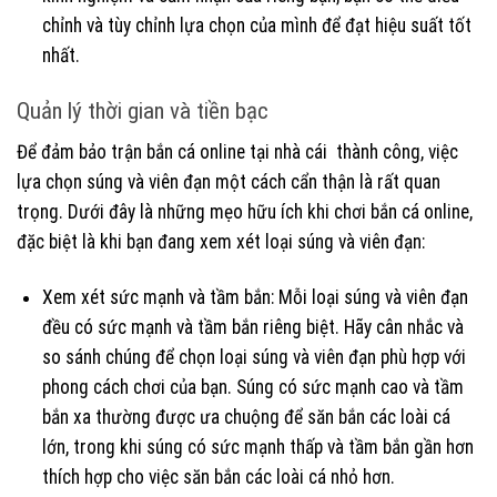
chỉnh và tùy chỉnh lựa chọn của mình để đạt hiệu suất tốt
nhất.
Quản lý thời gian và tiền bạc
Để đảm bảo trận bắn cá online tại nhà cái thành công, việc
lựa chọn súng và viên đạn một cách cẩn thận là rất quan
trọng. Dưới đây là những mẹo hữu ích khi chơi bắn cá online,
đặc biệt là khi bạn đang xem xét loại súng và viên đạn:
Xem xét sức mạnh và tầm bắn: Mỗi loại súng và viên đạn
đều có sức mạnh và tầm bắn riêng biệt. Hãy cân nhắc và
so sánh chúng để chọn loại súng và viên đạn phù hợp với
phong cách chơi của bạn. Súng có sức mạnh cao và tầm
bắn xa thường được ưa chuộng để săn bắn các loài cá
lớn, trong khi súng có sức mạnh thấp và tầm bắn gần hơn
thích hợp cho việc săn bắn các loài cá nhỏ hơn.