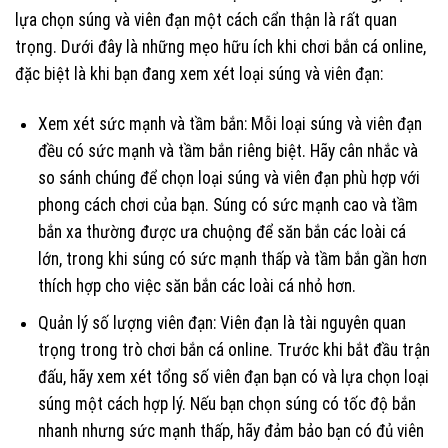
lựa chọn súng và viên đạn một cách cẩn thận là rất quan
trọng. Dưới đây là những mẹo hữu ích khi chơi bắn cá online,
đặc biệt là khi bạn đang xem xét loại súng và viên đạn:
Xem xét sức mạnh và tầm bắn: Mỗi loại súng và viên đạn
đều có sức mạnh và tầm bắn riêng biệt. Hãy cân nhắc và
so sánh chúng để chọn loại súng và viên đạn phù hợp với
phong cách chơi của bạn. Súng có sức mạnh cao và tầm
bắn xa thường được ưa chuộng để săn bắn các loài cá
lớn, trong khi súng có sức mạnh thấp và tầm bắn gần hơn
thích hợp cho việc săn bắn các loài cá nhỏ hơn.
Quản lý số lượng viên đạn: Viên đạn là tài nguyên quan
trọng trong trò chơi bắn cá online. Trước khi bắt đầu trận
đấu, hãy xem xét tổng số viên đạn bạn có và lựa chọn loại
súng một cách hợp lý. Nếu bạn chọn súng có tốc độ bắn
nhanh nhưng sức mạnh thấp, hãy đảm bảo bạn có đủ viên