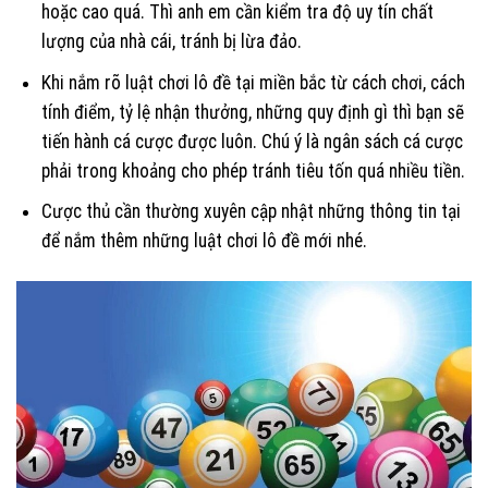
hoặc cao quá. Thì anh em cần kiểm tra độ uy tín chất
lượng của nhà cái, tránh bị lừa đảo.
Khi nắm rõ luật chơi lô đề tại miền bắc
từ cách chơi, cách
tính điểm, tỷ lệ nhận thưởng, những quy định gì thì bạn sẽ
tiến hành cá cược được luôn. Chú ý là ngân sách cá cược
phải trong khoảng cho phép tránh tiêu tốn quá nhiều tiền.
Cược thủ cần thường xuyên cập nhật những thông tin tại
để nắm thêm những luật chơi lô đề mới nhé.