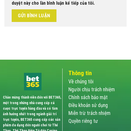
duyệt này cho lần bình luận kế tiếp của tôi.
Thông tin
Về chúng tôi
Người chịu trách nhiệm
Chính sách bảo mật
Chào mừng thành viên đến với BET365,
một trong những nhà cung cấp cá
Điều khoản sử dụng
cược trực tuyến hàng đầu và có tầm
Miễn trừ trách nhiệm
ảnh hưởng nhất trong ngành giải trí
trực tuyến, BET365 cung cấp các sản
Quyền riêng tư
phẩm đa dạng đến người chơi từ Thể
Thao, Thể Thao Điện Tử đến Casino