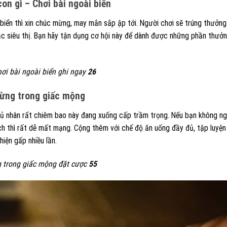
on gì – Chơi bài ngoài biển
biển thì xin chúc mừng, may mắn sắp ập tới. Người chơi sẽ trúng thưởng
ặc siêu thị. Bạn hãy tận dụng cơ hội này để dành được những phần thưở
ơi bài ngoài biển ghi ngay
26
rừng trong giấc mộng
hủ nhân rất chiêm bao này đang xuống cấp trầm trọng. Nếu bạn không n
ch thì rất dễ mất mạng. Cộng thêm với chế độ ăn uống đầy đủ, tập luyện
iện gấp nhiều lần.
g trong giấc mộng đặt cược
55