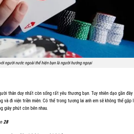
 với người nước ngoài thể hiện bạn là người hướng ngoại
 người thân duy nhất còn sống rất yêu thương bạn. Tuy nhiên dạo gần đây
 và đi viện triền miên. Có thể trong tương lai anh em sẽ không thể gặp l
g giây phút còn bên nhau.
ọn
28