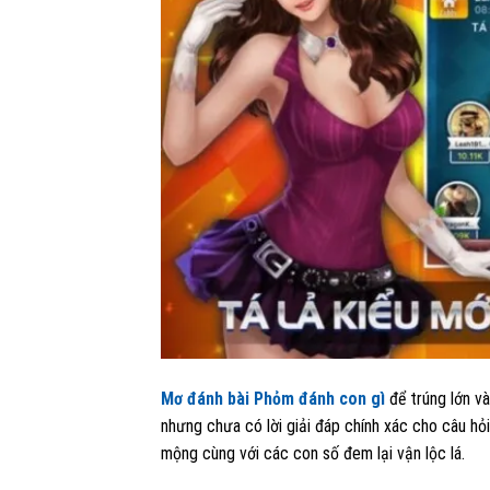
Mơ đánh bài Phỏm đánh con gì
để trúng lớn v
nhưng chưa có lời giải đáp chính xác cho câu hỏi.
mộng cùng với các con số đem lại vận lộc lá.