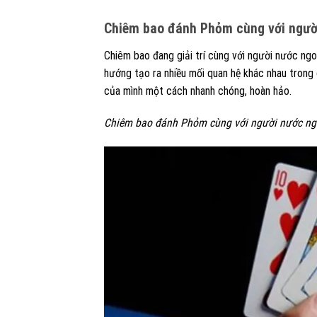
Chiêm bao đánh Phỏm cùng với ngườ
Chiêm bao đang giải trí cùng với người nước ngo
hướng tạo ra nhiều mối quan hệ khác nhau trong 
của mình một cách nhanh chóng, hoàn hảo.
Chiêm bao đánh Phỏm cùng với người nước n