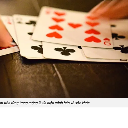
 trên rừng trong mộng là tín hiệu cảnh báo về sức khỏe